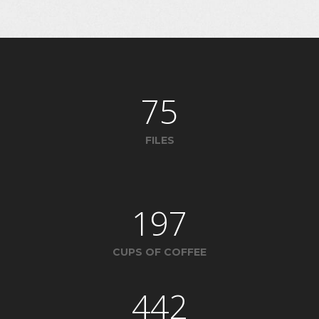
75
FILES
197
CUPS OF COFFEE
442